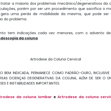
 tratar a maioria dos problemas mecânico/degenerativos da 
ticulações, porém por ser um procedimento que sacrifica o 
e gera uma perda de mobilidade da mesma, que pode ser 
ão do problema.
mento tem indicações cada vez menores, com o advento de 
doscopia da coluna
.
Artrodese da Coluna Cervical
O BEM INDICADA, PERMANECE COMO PADRÃO-OURO, INCLUSIVE
RSAS DOENÇAS DEGENERATIVAS DA COLUNA, ALÉM DE SER O Ú
ES E INSTABILIDADES IMPORTANTES.
trodese da coluna lombar
e
Artrodese da coluna cervi