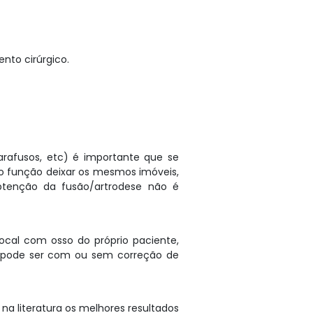
nto cirúrgico.
arafusos, etc) é importante que se
o função deixar os mesmos imóveis,
btenção da fusão/artrodese não é
ocal com osso do próprio paciente,
ue pode ser com ou sem correção de
a literatura os melhores resultados