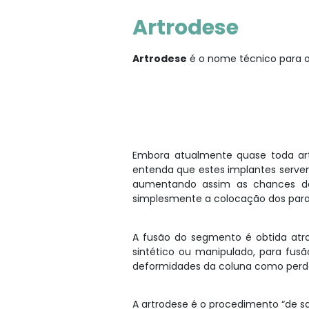
Artrodese
Artrodese
é o nome técnico para o
Embora atualmente quase toda artr
entenda que estes implantes serve
aumentando assim as chances des
simplesmente a colocação dos para
A fusão do segmento é obtida atra
sintético ou manipulado, para fus
deformidades da coluna como perda d
A artrodese é o procedimento “de s