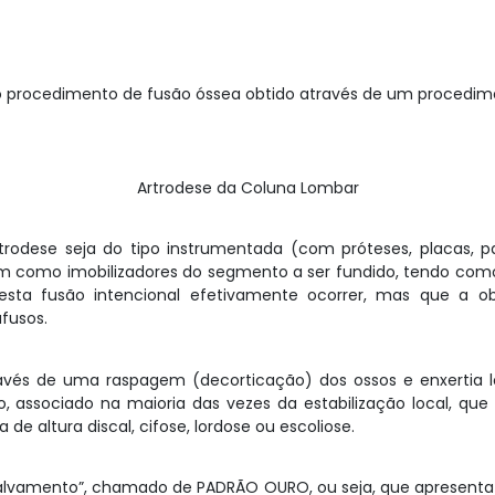
 procedimento de fusão óssea obtido através de um procedime
Artrodese da Coluna Lombar
odese seja do tipo instrumentada (com próteses, placas, p
m como imobilizadores do segmento a ser fundido, tendo com
ta fusão intencional efetivamente ocorrer, mas que a o
fusos.
vés de uma raspagem (decorticação) dos ossos e enxertia l
ão, associado na maioria das vezes da estabilização local, q
e altura discal, cifose, lordose ou escoliose.
alvamento”, chamado de PADRÃO OURO, ou seja, que apresenta n