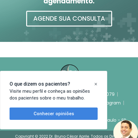
agendamento.
AGENDE SUA CONSULTA
(11) 99476-6398
(11) 3275-2079
dr.brunoaprile@gmail.com
Instagram
Youtube
Arcipreste Andrade, 727, Conj. 145, São Paulo - SP
Copyright © 2022 Dr. Bruno César Aprile. Todos os Direitos