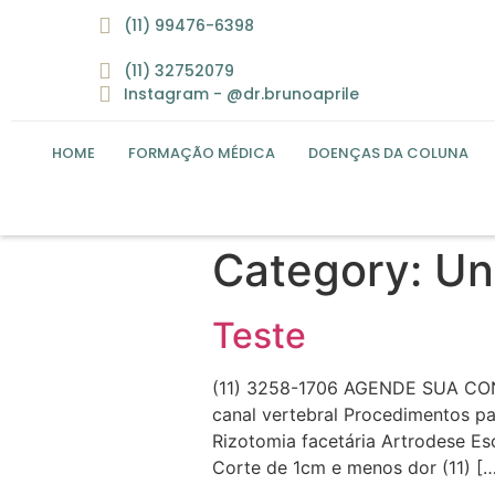
(11) 99476-6398
(11) 32752079
Instagram - @dr.brunoaprile
HOME
FORMAÇÃO MÉDICA
DOENÇAS DA COLUNA
Category:
Un
Teste
(11) 3258-1706 AGENDE SUA CON
canal vertebral Procedimentos par
Rizotomia facetária Artrodese Es
Corte de 1cm e menos dor (11) […